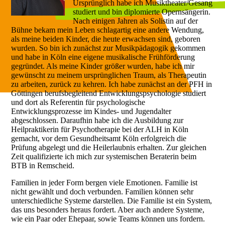
Ursprünglich habe ich Musiktheater/Gesang
studiert und bin diplomierte Opernsängerin.
Nach einigen Jahren als Solistin auf der
Bühne bekam mein Leben schlagartig eine andere Wendung,
als meine beiden Kinder, die heute erwachsen sind, geboren
wurden. So bin ich zunächst zur Musikpädagogik gekommen
und habe in Köln eine eigene musikalische Frühförderung
gegründet. Als meine Kinder größer wurden, habe ich mir
gewünscht zu meinem ursprünglichen Traum, als Therapeutin
zu arbeiten, zurück zu kehren. Ich habe zunächst an der PFH in
Göttingen berufsbegleitend Entwicklungspsychologie studiert
und dort als Referentin für psychologische
Entwicklungsprozesse im Kindes- und Jugendalter
abgeschlossen. Daraufhin habe ich die Ausbildung zur
Heilpraktikerin für Psychotherapie bei der ALH in Köln
gemacht, vor dem Gesundheitsamt Köln erfolgreich die
Prüfung abgelegt und die Heilerlaubnis erhalten. Zur gleichen
Zeit qualifizierte ich mich zur systemischen Beraterin beim
BTB in Remscheid.
Familien in jeder Form bergen viele Emotionen. Familie ist
nicht gewählt und doch verbunden. Familien können sehr
unterschiedliche Systeme darstellen. Die Familie ist ein System,
das uns besonders heraus fordert. Aber auch andere Systeme,
wie ein Paar oder Ehepaar, sowie Teams können uns fordern.